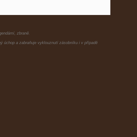
gendární, zbraně.
ný úchop a zabraňuje vyklouznutí zásobníku i v případě