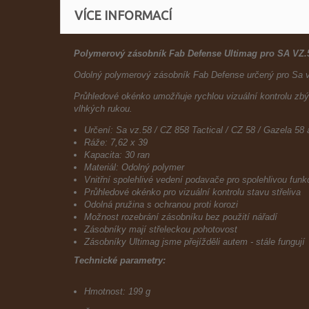
VÍCE INFORMACÍ
Polymerový zásobník Fab Defense Ultimag pro
SA VZ.
Odolný polymerový zásobník Fab Defense určený pro Sa vz. 
Průhledové okénko umožňuje rychlou vizuální kontrolu zbýv
vlhkých rukou.
Určení: Sa vz.58 / CZ 858 Tactical / CZ 58 / Gazela 58 a
Ráže: 7,62 x 39
Kapacita: 30 ran
Materiál: Odolný polymer
Vnitřní spolehlivé vedení podavače pro spolehlivou funk
Průhledové okénko pro vizuální kontrolu stavu střeliva
Odolná pružina s ochranou proti korozi
Možnost rozebrání zásobníku bez použití nářadí
Zásobníky mají střeleckou pohotovost
Zásobníky Ultimag jsme přejížděli autem - stále fungují
Technické parametry:
Hmotnost: 199 g