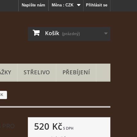
Napište nám
Měna :
CZK
Přihlásit se
Košík
(prázdný)
ŽKY
STŘELIVO
PŘEBÍJENÍ
CK
520 Kč
G PRO
S DPH