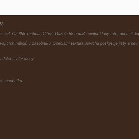
58
58, CZ 858 Tactical, CZ58, Gazela 58 a další civilní klony této, dnes již le
ajících nábojů v zásobníku. Speciální textura povrchu poskytuje jistý a pev
 další civilní klony
ci zásobníku