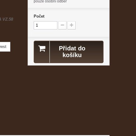
pouze osobní odběr
Počet
A VZ.58
rest
Přidat do
košíku