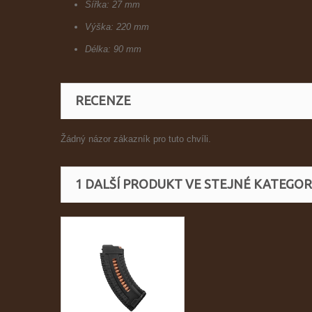
Šířka: 27 mm
Výška: 220 mm
Délka: 90 mm
RECENZE
Žádný názor zákazník pro tuto chvíli.
1 DALŠÍ PRODUKT VE STEJNÉ KATEGORI