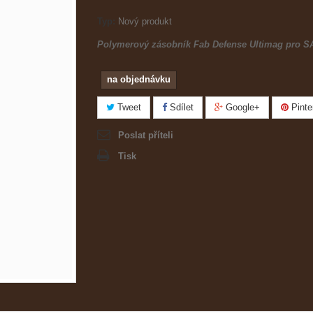
Typ:
Nový produkt
Polymerový zásobník Fab Defense Ultimag pro S
na objednávku
Tweet
Sdílet
Google+
Pinte
Poslat příteli
Tisk