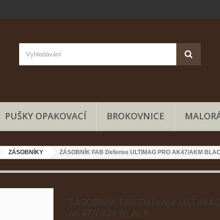
PUŠKY OPAKOVACÍ
BROKOVNICE
MALORÁ
ZÁSOBNÍKY
ZÁSOBNÍK FAB Defense ULTIMAG PRO AK47/AKM BLA
ZÁSOBNÍK FAB Defense ULTIMA
AK47/AKM BLACK