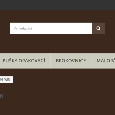
PUŠKY OPAKOVACÍ
BROKOVNICE
MALORÁ
308 WIN
IN