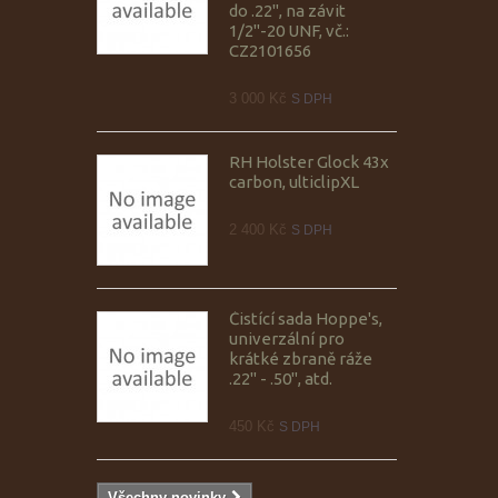
do .22", na závit
1/2"-20 UNF, vč.:
CZ2101656
3 000 Kč
S DPH
RH Holster Glock 43x
carbon, ulticlipXL
2 400 Kč
S DPH
Čistící sada Hoppe's,
univerzální pro
krátké zbraně ráže
.22" - .50", atd.
450 Kč
S DPH
Všechny novinky