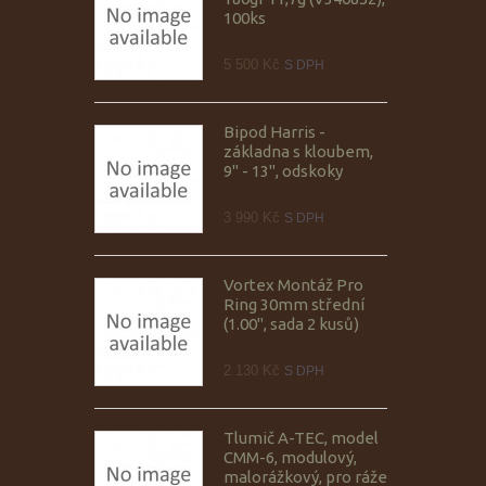
100ks
5 500 Kč
S DPH
Bipod Harris -
základna s kloubem,
9" - 13", odskoky
3 990 Kč
S DPH
Vortex Montáž Pro
Ring 30mm střední
(1.00", sada 2 kusů)
2 130 Kč
S DPH
Tlumič A-TEC, model
CMM-6, modulový,
malorážkový, pro ráže