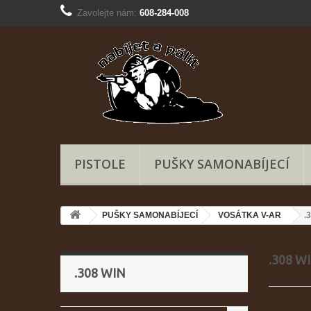
Zavolejte nám:
608-284-008
PISTOLE
PUŠKY SAMONABÍJECÍ
PUŠKY SAMONABÍJECÍ
VOSÁTKA V-AR
.
.308 W
.308 WIN