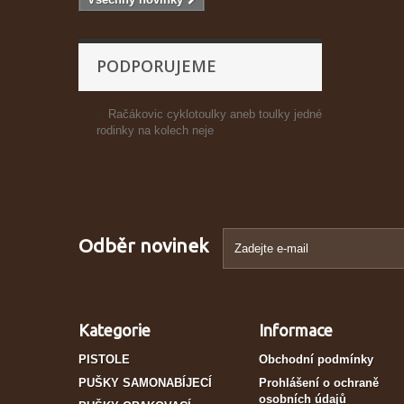
PODPORUJEME
Račákovic cyklotoulky aneb toulky jedné
rodinky na kolech neje
Odběr novinek
Kategorie
Informace
PISTOLE
Obchodní podmínky
PUŠKY SAMONABÍJECÍ
Prohlášení o ochraně
osobních údajů