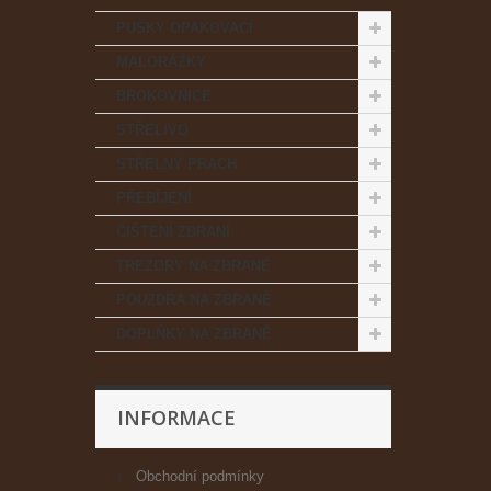
PUŠKY OPAKOVACÍ
MALORÁŽKY
BROKOVNICE
STŘELIVO
STŘELNÝ PRACH
PŘEBÍJENÍ
ČIŠTĚNÍ ZBRANÍ
TREZORY NA ZBRANĚ
POUZDRA NA ZBRANĚ
DOPLŇKY NA ZBRANĚ
INFORMACE
Obchodní podmínky