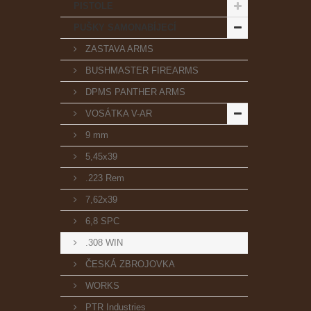
PISTOLE
PUŠKY SAMONABÍJECÍ
ZASTAVA ARMS
BUSHMASTER FIREARMS
DPMS PANTHER ARMS
VOSÁTKA V-AR
9 mm
5,45x39
.223 Rem
7,62x39
6,8 SPC
.308 WIN
ČESKÁ ZBROJOVKA
WORKS
PTR Industries