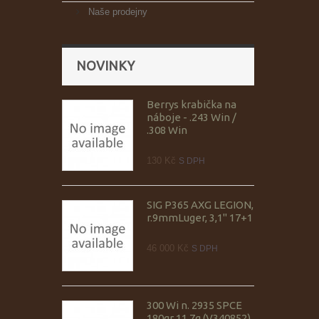
Naše prodejny
NOVINKY
Berrys krabička na
náboje - .243 Win /
.308 Win
130 Kč
S DPH
SIG P365 AXG LEGION,
r.9mmLuger, 3,1" 17+1
46 000 Kč
S DPH
300 Wi n. 2935 SPCE
180gr 11,7g (V340852),