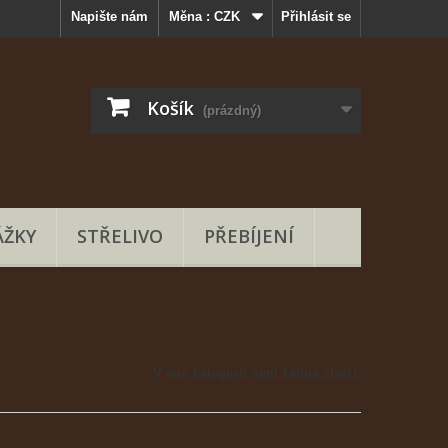
Napište nám
Měna :
CZK
Přihlásit se
Košík
(prázdný)
ŽKY
STŘELIVO
PŘEBÍJENÍ
V této kategorii není žádné zboží.