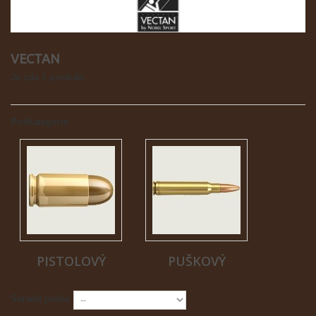
VECTAN
Je zde 1 produkt.
Podkategorie
PISTOLOVÝ
PUŠKOVÝ
Seřadit podle