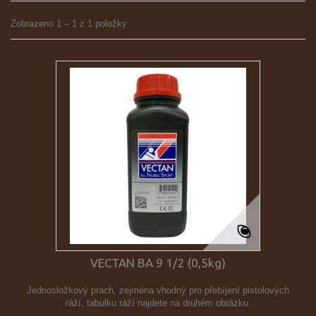
Zobrazeno 1 – 1 z 1 položky
VECTAN BA 9 1/2 (0,5kg)
Jednosložkový prach, zejména vhodný pro přebíjení pistolových
ráží, tabulku ráží najdete na druhém obrázku.