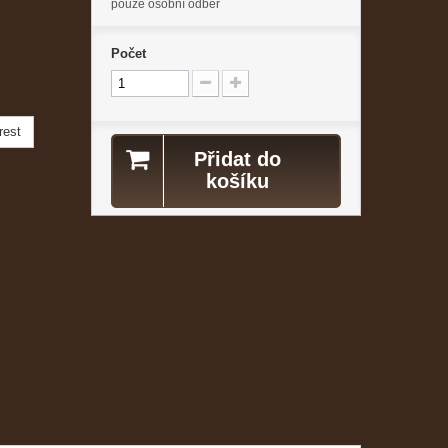
pouze osobní odběr
Počet
rest
Přidat do
košíku