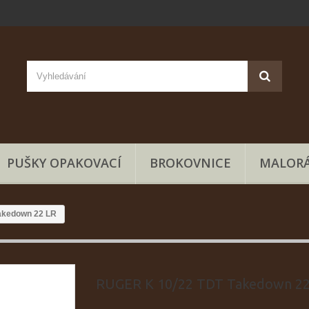
PUŠKY OPAKOVACÍ
BROKOVNICE
MALORÁ
akedown 22 LR
RUGER K 10/22 TDT Takedown 22