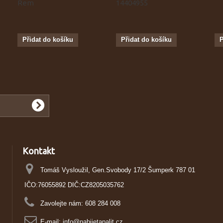
Rem
14404955
Přidat do košíku
Přidat do košíku
P
Kontakt
Tomáš Vysloužil, Gen.Svobody 17/2 Šumperk 787 01
IČO:76055892 DIČ:CZ8205035762
Zavolejte nám:
608 284 008
E-mail:
info@nabijetapalit.cz