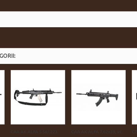
ORII:
CAA AK ALFA 5.56/.223
CAA AK ALFA 7,62x39, vč.:
CZ