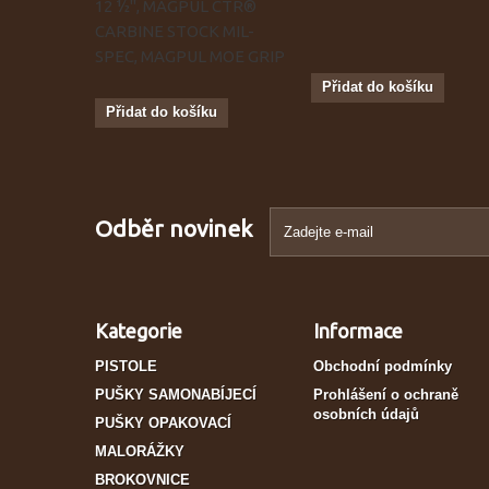
12 ½", MAGPUL CTR®
CARBINE STOCK MIL-
SPEC, MAGPUL MOE GRIP
Přidat do košíku
Přidat do košíku
Odběr novinek
Kategorie
Informace
PISTOLE
Obchodní podmínky
PUŠKY SAMONABÍJECÍ
Prohlášení o ochraně
osobních údajů
PUŠKY OPAKOVACÍ
MALORÁŽKY
BROKOVNICE