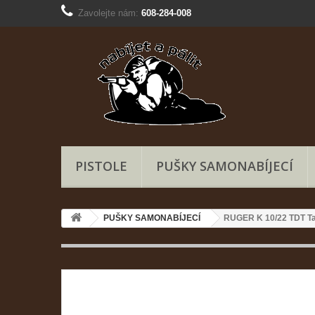
Zavolejte nám:
608-284-008
PISTOLE
PUŠKY SAMONABÍJECÍ
PUŠKY SAMONABÍJECÍ
RUGER K 10/22 TDT T