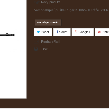
Typ:
Nový produkt
Samonabíjecí puška Ruger K 10/22-TD ráže .22LR
na objednávku
Tweet
Sdílet
Google+
Pinte
Poslat příteli
Tisk