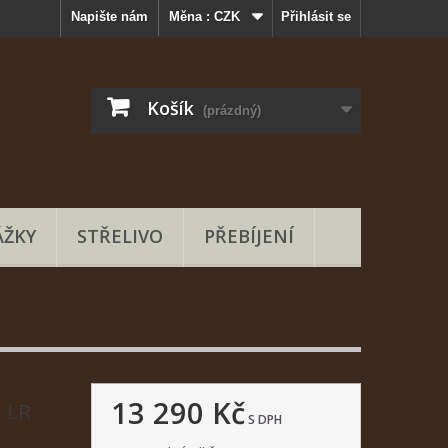
Napište nám
Měna :
CZK
Přihlásit se
Košík
(prázdný)
ŽKY
STŘELIVO
PŘEBÍJENÍ
13 290 Kč
 LR
S DPH