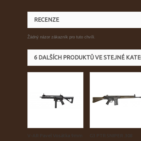
RECENZE
Žádný názor zákazník pro tuto chvíli.
6 DALŠÍCH PRODUKTŮ VE STEJNÉ KATEG
V-AR Pavel Vosátka 9mm
G3 PTR SNIPER .308