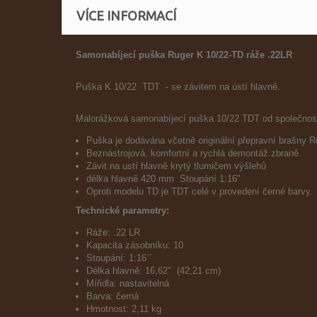
VÍCE INFORMACÍ
Samonabíjecí puška Ruger K 10/22-TD ráže .22LR
Puška K 10/22 TDT - se závitem na ústí hlavně.
Malorážková samonabíjecí puška 10/22 TDT od společnost
Puška je dodávána včetně originální přepravní brašny Ru
Beznástrojová, komfortní a rychlá demontáž zbraně.
Závit na ustí hlavně krytý tlumičem výšlehů
délka hlavně 420 mm Stoupání 1:16"
Oproti modelu TD je TDT celé v provedení černé barvy.
Technické parametry:
Ráže: .22 LR
Kapacita zásobníku: 10
Stoupání: 1:16´´
Délka hlavně: 16,62" (42,21 cm)
Mířidla: nastavitelná
Barva: černá
Hmotnost: 2,11 kg