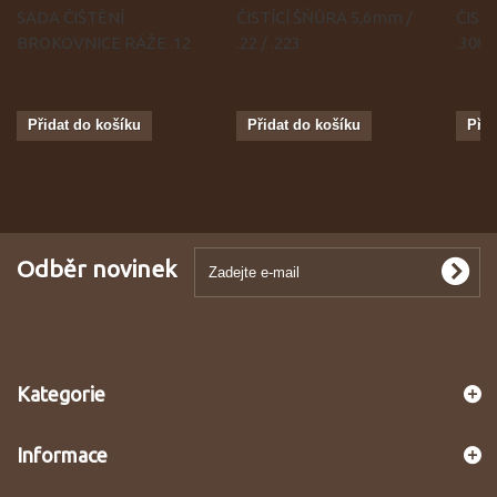
SADA ČIŠTĚNÍ
ČISTÍCÍ ŠŇŮRA 5,6mm /
ČIST
BROKOVNICE RÁŽE .12
.22 / .223
.308
Přidat do košíku
Přidat do košíku
Přid
Odběr novinek
Kategorie
Informace