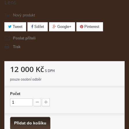
Lens
Typ:
Nový produkt
Tweet
Sdílet
Google+
Pinterest
Poslat příteli
Tisk
12 000 Kč
S DPH
pouze osobní odběr
Počet
Přidat do košíku