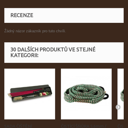
RECENZE
Žádný názor zákazník pro tuto chvíli.
30 DALŠÍCH PRODUKTŮ VE STEJNÉ
KATEGORII:
SADA ČIŠTĚNÍ
ČISTÍCÍ ŠŇŮRA 5,6mm /
ČIST