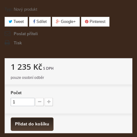
Typ:
Nový produkt
Tweet
Sdílet
Google+
Pinterest
Poslat příteli
Tisk
1 235 Kč
S DPH
pouze osobní odběr
Počet
Přidat do košíku