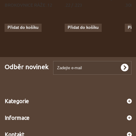
BROKOVNICE RÁŽE .12
.22 / .223
.308
Přidat do košíku
Přidat do košíku
Přid
Odběr novinek
Kategorie
Informace
Kontakt