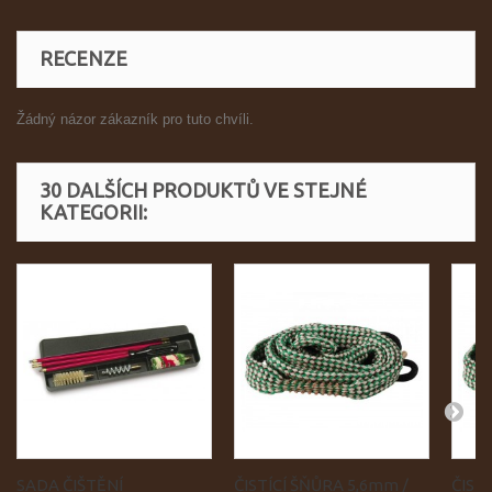
RECENZE
Žádný názor zákazník pro tuto chvíli.
30 DALŠÍCH PRODUKTŮ VE STEJNÉ
KATEGORII:
SADA ČIŠTĚNÍ
ČISTÍCÍ ŠŇŮRA 5,6mm /
ČIST