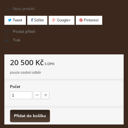
Typ:
Nový produkt
Tweet
Sdílet
Google+
Pinterest
Poslat příteli
Tisk
20 500 Kč
S DPH
pouze osobní odběr
Počet
Přidat do košíku