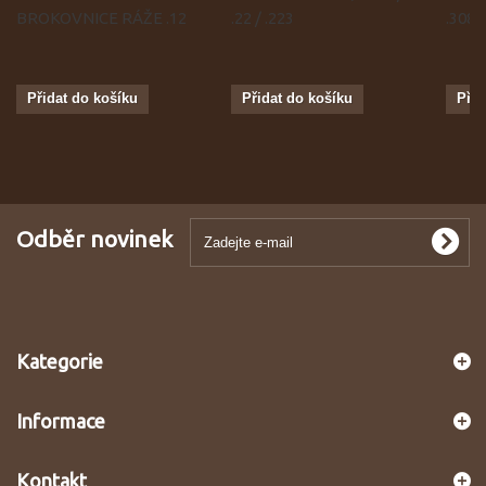
BROKOVNICE RÁŽE .12
.22 / .223
.308
Přidat do košíku
Přidat do košíku
Přid
Odběr novinek
Kategorie
Informace
Kontakt