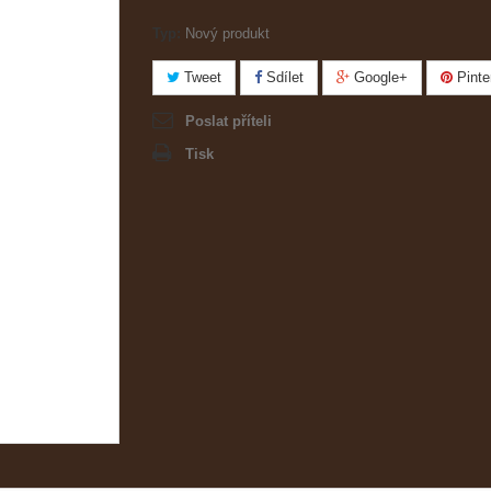
Typ:
Nový produkt
Tweet
Sdílet
Google+
Pinte
Poslat příteli
Tisk