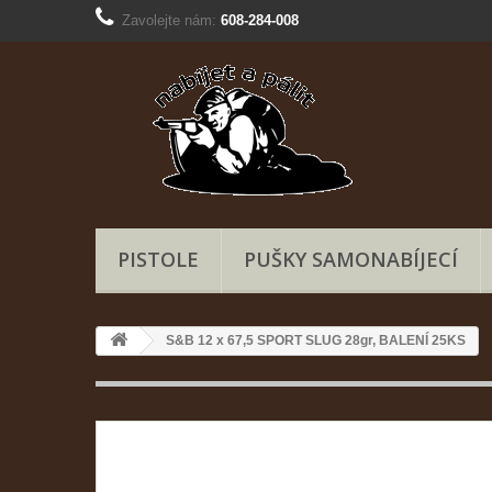
Zavolejte nám:
608-284-008
PISTOLE
PUŠKY SAMONABÍJECÍ
S&B 12 x 67,5 SPORT SLUG 28gr, BALENÍ 25KS