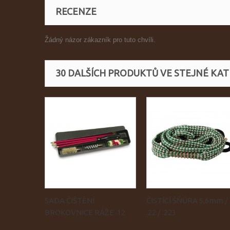
RECENZE
Žádný názor zákazník pro tuto chvíli.
30 DALŠÍCH PRODUKTŮ VE STEJNÉ KATE
SADA ČIŠTĚNÍ
ČISTÍCÍ ŠŇŮRA 5,6mm /
BROKOVNICE RÁŽE .12
.22 / .223