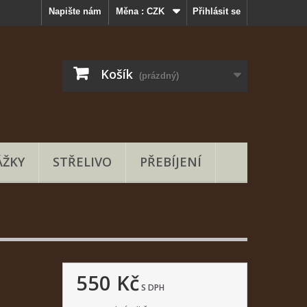
Napište nám
Měna :
CZK
Přihlásit se
Košík
(prázdný)
ŽKY
STŘELIVO
PŘEBÍJENÍ
550 Kč
S DPH