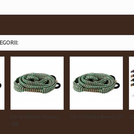
GORII:
ČISTÍCÍ ŠŇŮRA 7,62mm /
ČISTÍCÍ ŠŇŮRA 9mm / .357
.2
.308