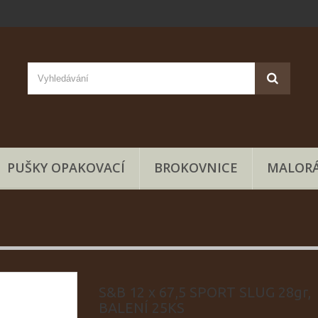
PUŠKY OPAKOVACÍ
BROKOVNICE
MALORÁ
S&B 12 x 67,5 SPORT SLUG 28gr,
BALENÍ 25KS