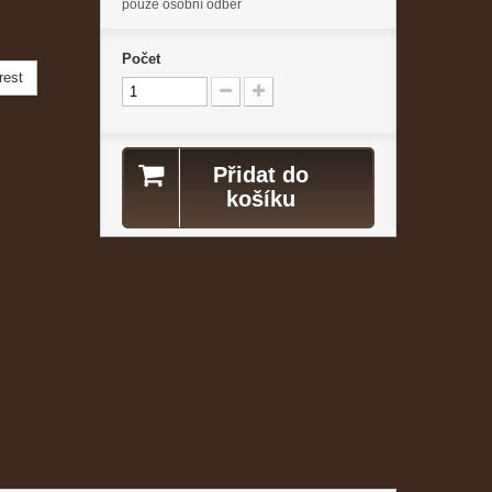
pouze osobní odběr
Počet
rest
Přidat do
košíku