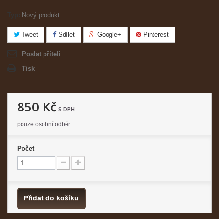
Typ:
Nový produkt
Tweet
Sdílet
Google+
Pinterest
Poslat příteli
Tisk
850 Kč
S DPH
pouze osobní odběr
Počet
Přidat do košíku