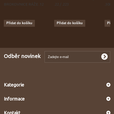
BROKOVNICE RÁŽE .12
.22 / .223
.308
Přidat do košíku
Přidat do košíku
Přid
Odběr novinek
Kategorie
Informace
Kontakt