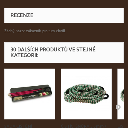
RECENZE
Žádný názor zákazník pro tuto chvíli.
30 DALŠÍCH PRODUKTŮ VE STEJNÉ
KATEGORII:
SADA ČIŠTĚNÍ
ČISTÍCÍ ŠŇŮRA 5,6mm /
ČIST