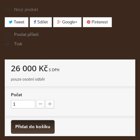
Typ:
Nový produkt
Tweet
Sdílet
Google+
Pinterest
Poslat příteli
Tisk
26 000 Kč
S DPH
pouze osobní odběr
Počet
Přidat do košíku