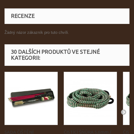
RECENZE
Žádný názor zákazník pro tuto chvíli.
30 DALŠÍCH PRODUKTŮ VE STEJNÉ
KATEGORII:
SADA ČIŠTĚNÍ
ČISTÍCÍ ŠŇŮRA 5,6mm /
ČIST