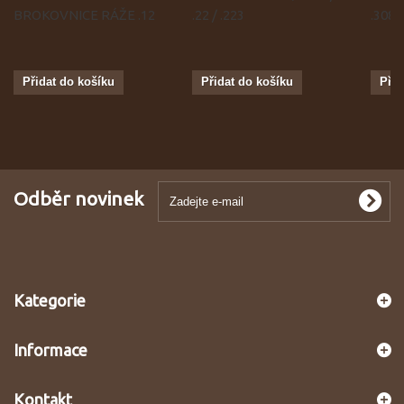
BROKOVNICE RÁŽE .12
.22 / .223
.308
Přidat do košíku
Přidat do košíku
Přid
Odběr novinek
Kategorie
Informace
Kontakt