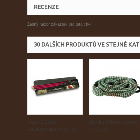
RECENZE
Žádný názor zákazník pro tuto chvíli.
30 DALŠÍCH PRODUKTŮ VE STEJNÉ KATE
SADA ČIŠTĚNÍ
ČISTÍCÍ ŠŇŮRA 5,6mm /
BROKOVNICE RÁŽE .12
.22 / .223