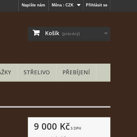
Napište nám
Měna :
CZK
Přihlásit se
Košík
(prázdný)
ŽKY
STŘELIVO
PŘEBÍJENÍ
9 000 Kč
S DPH