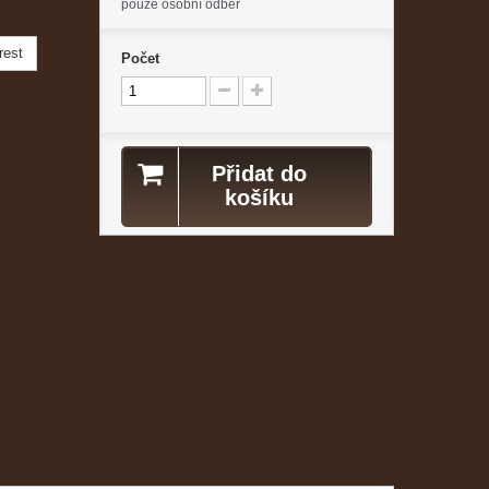
pouze osobní odběr
rest
Počet
Přidat do
košíku