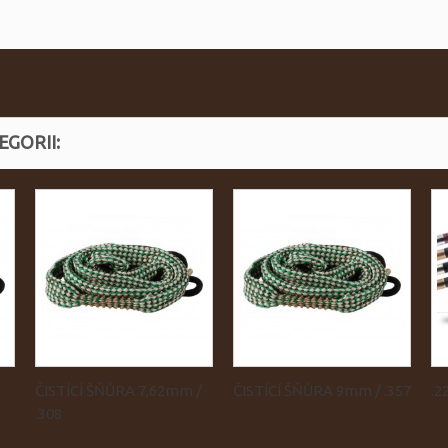
GORII:
ČISTÍCÍ ŠŇŮRA 7,62mm /
ČISTÍCÍ ŠŇŮRA 9mm / .357
.2
.308