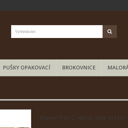
PUŠKY OPAKOVACÍ
BROKOVNICE
MALORÁ
Hlaveň P10-C, Nitrid, závit M14x1