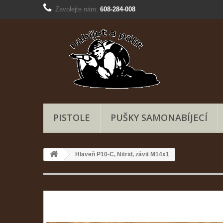
Zavolejte nám:
608-284-008
PISTOLE
PUŠKY SAMONABÍJECÍ
Hlaveň P10-C, Nitrid, závit M14x1