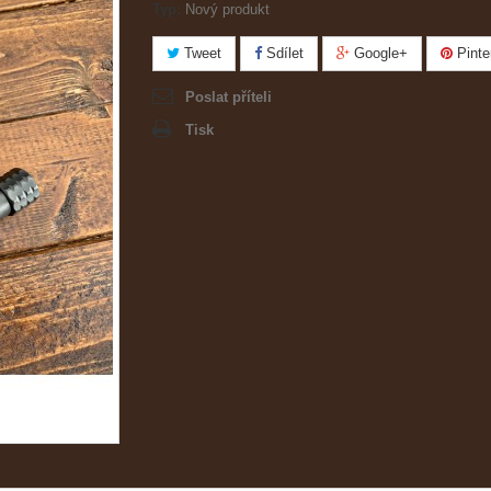
Typ:
Nový produkt
Tweet
Sdílet
Google+
Pinte
Poslat příteli
Tisk