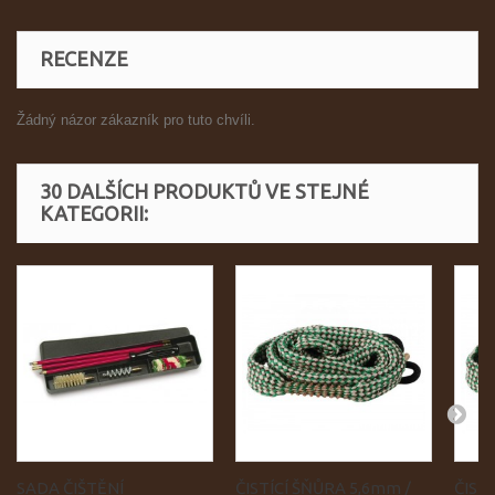
RECENZE
Žádný názor zákazník pro tuto chvíli.
30 DALŠÍCH PRODUKTŮ VE STEJNÉ
KATEGORII:
SADA ČIŠTĚNÍ
ČISTÍCÍ ŠŇŮRA 5,6mm /
ČIST