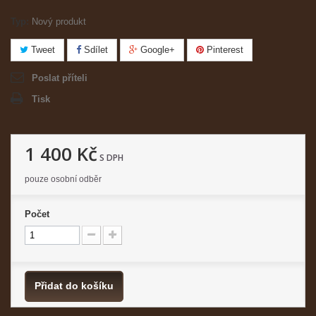
Typ:
Nový produkt
Tweet
Sdílet
Google+
Pinterest
Poslat příteli
Tisk
1 400 Kč
S DPH
pouze osobní odběr
Počet
Přidat do košíku